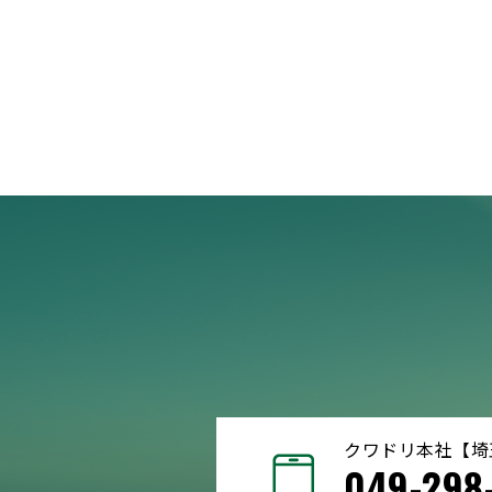
クワドリ本社【埼
049-298