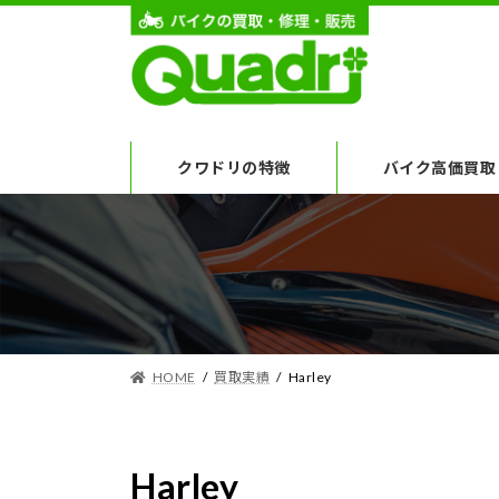
コ
ナ
ン
ビ
テ
ゲ
ン
ー
ツ
シ
クワドリの特徴
バイク高価買取
へ
ョ
ス
ン
キ
に
ッ
移
プ
動
HOME
買取実績
Harley
Harley