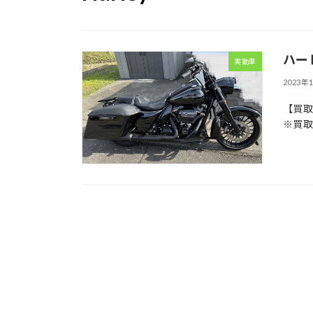
ハーレ
実動車
2023年
【買取価
※買